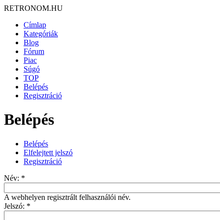
RETRONOM.HU
Címlap
Kategóriák
Blog
Fórum
Piac
Súgó
TOP
Belépés
Regisztráció
Belépés
Belépés
Elfelejtett jelszó
Regisztráció
Név:
*
A webhelyen regisztrált felhasználói név.
Jelszó:
*