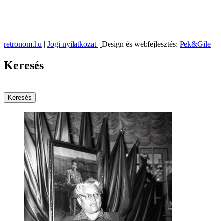
retronom.hu
|
Jogi nyilatkozat |
Design és webfejlesztés:
Pek&Gile
Keresés