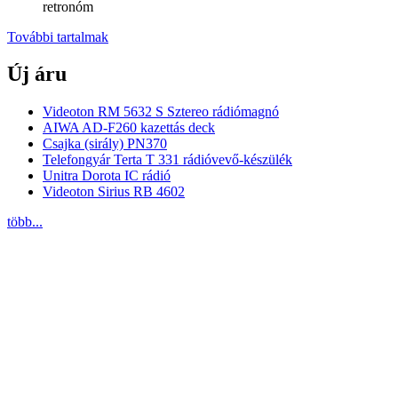
retronóm
További tartalmak
Új áru
Videoton RM 5632 S Sztereo rádiómagnó
AIWA AD-F260 kazettás deck
Csajka (sirály) PN370
Telefongyár Terta T 331 rádióvevő-készülék
Unitra Dorota IC rádió
Videoton Sirius RB 4602
több...