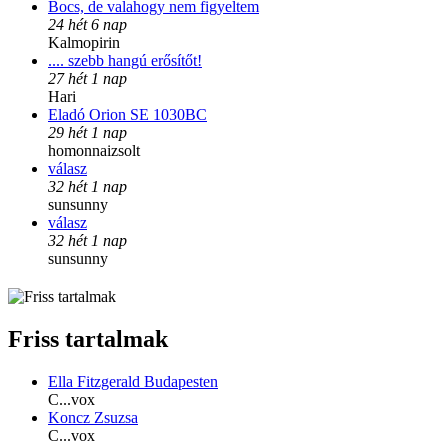
Bocs, de valahogy nem figyeltem
24 hét 6 nap
Kalmopirin
.... szebb hangú erősítőt!
27 hét 1 nap
Hari
Eladó Orion SE 1030BC
29 hét 1 nap
homonnaizsolt
válasz
32 hét 1 nap
sunsunny
válasz
32 hét 1 nap
sunsunny
Friss tartalmak
Ella Fitzgerald Budapesten
C...vox
Koncz Zsuzsa
C...vox