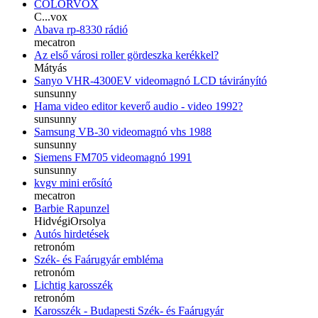
COLORVOX
C...vox
Abava rp-8330 rádió
mecatron
Az első városi roller gördeszka kerékkel?
Mátyás
Sanyo VHR-4300EV videomagnó LCD távirányító
sunsunny
Hama video editor keverő audio - video 1992?
sunsunny
Samsung VB-30 videomagnó vhs 1988
sunsunny
Siemens FM705 videomagnó 1991
sunsunny
kvgv mini erősító
mecatron
Barbie Rapunzel
HidvégiOrsolya
Autós hirdetések
retronóm
Szék- és Faárugyár embléma
retronóm
Lichtig karosszék
retronóm
Karosszék - Budapesti Szék- és Faárugyár