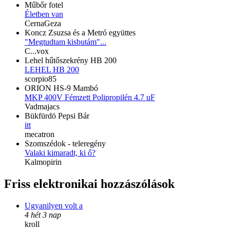
Műbőr fotel
Életben van
CernaGeza
Koncz Zsuzsa és a Metró együttes
"Megtudtam kisbutám"...
C...vox
Lehel hűtőszekrény HB 200
LEHEL HB 200
scorpio85
ORION HS-9 Mambó
MKP 400V Fémzett Polipropilén 4.7 uF
Vadmajacs
Bükfürdö Pepsi Bár
itt
mecatron
Szomszédok - teleregény
Valaki kimaradt, ki ő?
Kalmopirin
Friss elektronikai hozzászólások
Ugyanilyen volt a
4 hét 3 nap
kroll