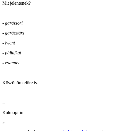
Mit jelentenek?
- garázsori
- garásztárs
- iylent
- pálinjkát
- eszemei
Köszönöm előre is.
--
Kalmopirin
»