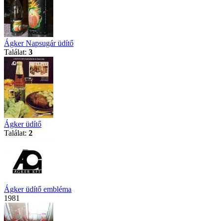
Ágker Napsugár üdítő
Találat:
3
Ágker üdítő
Találat:
2
Ágker üdítő embléma
1981