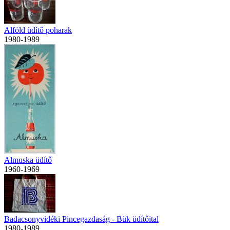
Alföld üdítő poharak
1980-1989
Almuska üdítő
1960-1969
Badacsonyvidéki Pincegazdaság - Bük üdítőital
1980-1989