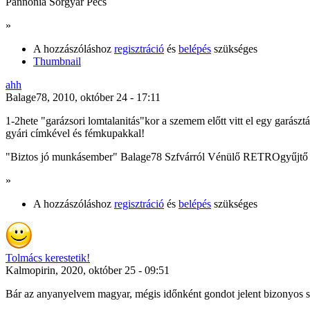
Pannonia Sörgyár Pécs
»
A hozzászóláshoz
regisztráció
és
belépés
szükséges
Thumbnail
ahh
Balage78, 2010, október 24 - 17:11
1-2hete "garázsori lomtalanitás"kor a szemem előtt vitt el egy garászt
gyári címkével és fémkupakkal!
"Biztos jó munkásember" Balage78 Szfvárról Vénülő RETROgyűjtő
»
A hozzászóláshoz
regisztráció
és
belépés
szükséges
Tolmács kerestetik!
Kalmopirin, 2020, október 25 - 09:51
Bár az anyanyelvem magyar, mégis időnként gondot jelent bizonyos s