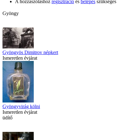
A hozzászóláshoz
regisztráció
és
belépés
szükséges
Gyöngy
Gyöngyös Dimitrov népkert
Ismeretlen évjárat
Gyöngyvirág kölni
Ismeretlen évjárat
üdítő