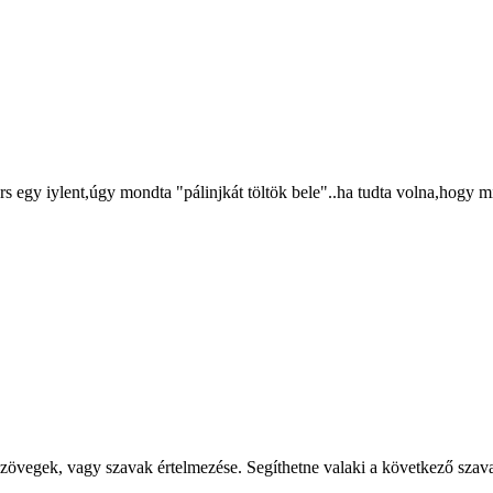
árs egy iylent,úgy mondta "pálinjkát töltök bele"..ha tudta volna,hogy m
zövegek, vagy szavak értelmezése. Segíthetne valaki a következő szav