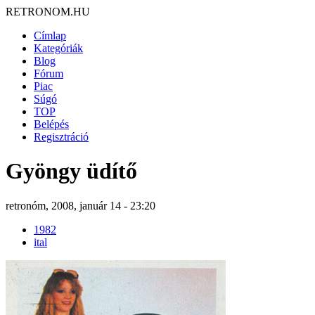
RETRONOM.HU
Címlap
Kategóriák
Blog
Fórum
Piac
Súgó
TOP
Belépés
Regisztráció
Gyöngy üdítő
retronóm, 2008, január 14 - 23:20
1982
ital