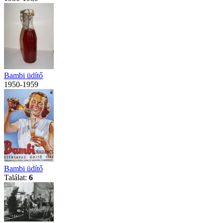
Bambi üdítő
1950-1959
Bambi üdítő
Találat:
6