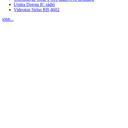
Unitra Dorota IC rádió
Videoton Sirius RB 4602
több...