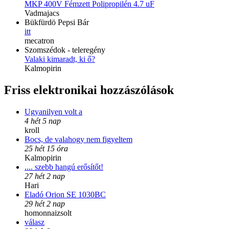
MKP 400V Fémzett Polipropilén 4.7 uF
Vadmajacs
Bükfürdö Pepsi Bár
itt
mecatron
Szomszédok - teleregény
Valaki kimaradt, ki ő?
Kalmopirin
Friss elektronikai hozzászólások
Ugyanilyen volt a
4 hét 5 nap
kroll
Bocs, de valahogy nem figyeltem
25 hét 15 óra
Kalmopirin
.... szebb hangú erősítőt!
27 hét 2 nap
Hari
Eladó Orion SE 1030BC
29 hét 2 nap
homonnaizsolt
válasz