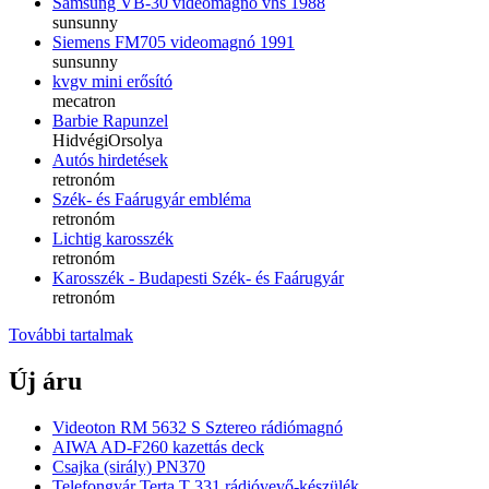
Samsung VB-30 videomagnó vhs 1988
sunsunny
Siemens FM705 videomagnó 1991
sunsunny
kvgv mini erősító
mecatron
Barbie Rapunzel
HidvégiOrsolya
Autós hirdetések
retronóm
Szék- és Faárugyár embléma
retronóm
Lichtig karosszék
retronóm
Karosszék - Budapesti Szék- és Faárugyár
retronóm
További tartalmak
Új áru
Videoton RM 5632 S Sztereo rádiómagnó
AIWA AD-F260 kazettás deck
Csajka (sirály) PN370
Telefongyár Terta T 331 rádióvevő-készülék