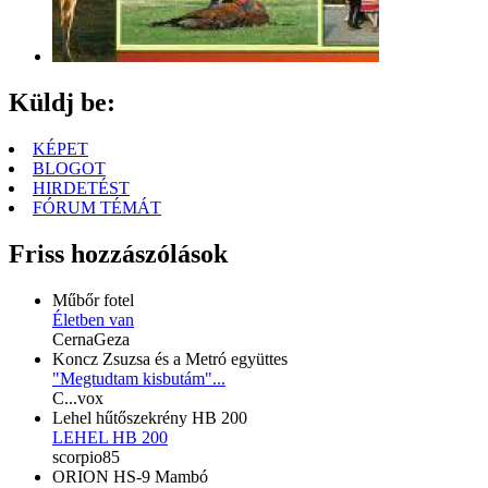
Küldj be:
KÉPET
BLOGOT
HIRDETÉST
FÓRUM TÉMÁT
Friss hozzászólások
Műbőr fotel
Életben van
CernaGeza
Koncz Zsuzsa és a Metró együttes
"Megtudtam kisbutám"...
C...vox
Lehel hűtőszekrény HB 200
LEHEL HB 200
scorpio85
ORION HS-9 Mambó