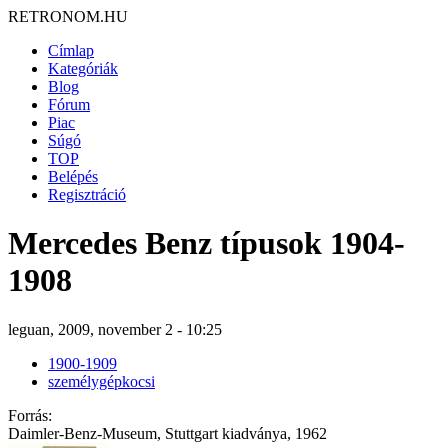
RETRONOM.HU
Címlap
Kategóriák
Blog
Fórum
Piac
Súgó
TOP
Belépés
Regisztráció
Mercedes Benz típusok 1904-
1908
leguan, 2009, november 2 - 10:25
1900-1909
személygépkocsi
Forrás:
Daimler-Benz-Museum, Stuttgart kiadványa, 1962