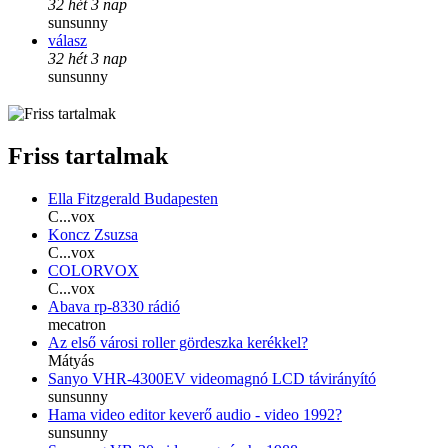
32 hét 3 nap
sunsunny
válasz
32 hét 3 nap
sunsunny
Friss tartalmak
Ella Fitzgerald Budapesten
C...vox
Koncz Zsuzsa
C...vox
COLORVOX
C...vox
Abava rp-8330 rádió
mecatron
Az első városi roller gördeszka kerékkel?
Mátyás
Sanyo VHR-4300EV videomagnó LCD távirányító
sunsunny
Hama video editor keverő audio - video 1992?
sunsunny