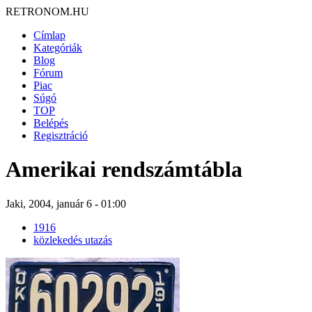
RETRONOM.HU
Címlap
Kategóriák
Blog
Fórum
Piac
Súgó
TOP
Belépés
Regisztráció
Amerikai rendszámtábla
Jaki, 2004, január 6 - 01:00
1916
közlekedés utazás