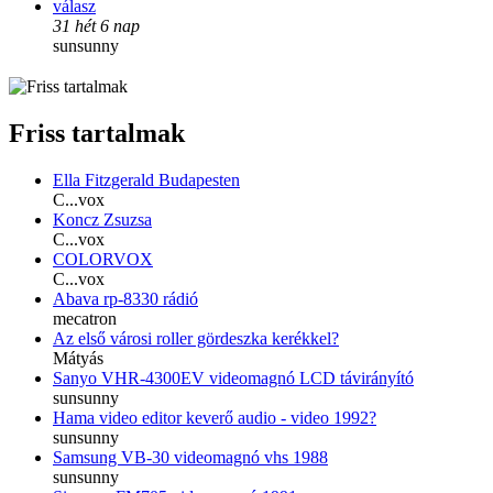
válasz
31 hét 6 nap
sunsunny
Friss tartalmak
Ella Fitzgerald Budapesten
C...vox
Koncz Zsuzsa
C...vox
COLORVOX
C...vox
Abava rp-8330 rádió
mecatron
Az első városi roller gördeszka kerékkel?
Mátyás
Sanyo VHR-4300EV videomagnó LCD távirányító
sunsunny
Hama video editor keverő audio - video 1992?
sunsunny
Samsung VB-30 videomagnó vhs 1988
sunsunny