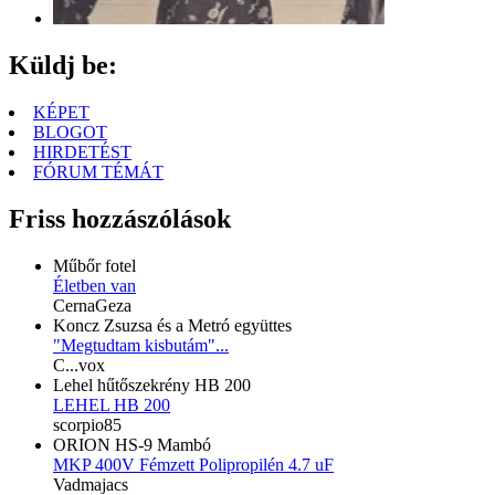
Küldj be:
KÉPET
BLOGOT
HIRDETÉST
FÓRUM TÉMÁT
Friss hozzászólások
Műbőr fotel
Életben van
CernaGeza
Koncz Zsuzsa és a Metró együttes
"Megtudtam kisbutám"...
C...vox
Lehel hűtőszekrény HB 200
LEHEL HB 200
scorpio85
ORION HS-9 Mambó
MKP 400V Fémzett Polipropilén 4.7 uF
Vadmajacs