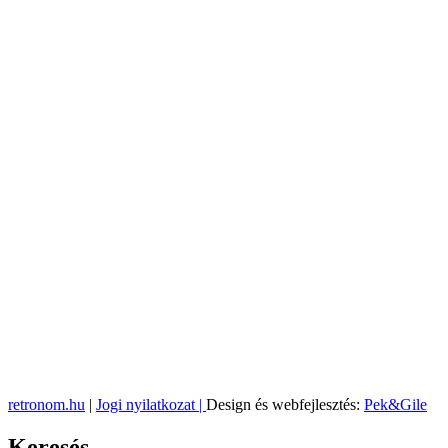
retronom.hu
|
Jogi nyilatkozat |
Design és webfejlesztés:
Pek&Gile
Keresés