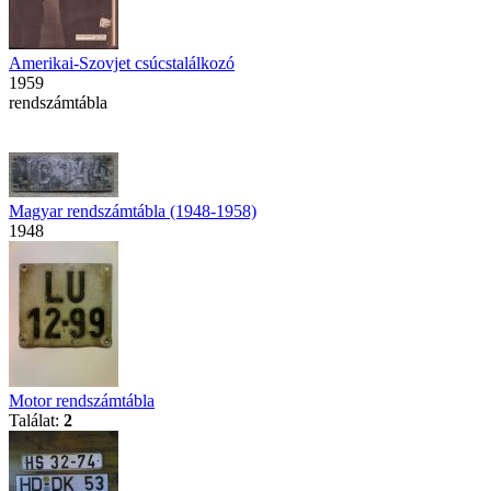
Amerikai-Szovjet csúcstalálkozó
1959
rendszámtábla
Magyar rendszámtábla (1948-1958)
1948
Motor rendszámtábla
Találat:
2