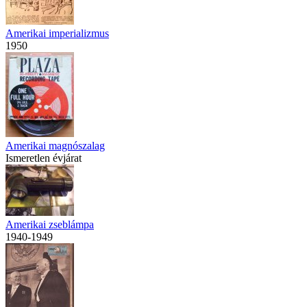
Amerikai imperializmus
1950
Amerikai magnószalag
Ismeretlen évjárat
Amerikai zseblámpa
1940-1949