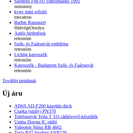
Siemens FM705 videomagnó 1991
sunsunny
kvgv mini erősító
mecatron
Barbie Rapunzel
HidvégiOrsolya
Autós hirdetések
retronóm
Szék- és Faárugyár embléma
retronóm
Lichtig karosszék
retronóm
Karosszék - Budapesti Szék- és Faárugyár
retronóm
További tartalmak
Új áru
AIWA AD-F260 kazettás deck
Csajka (sirály) PN370
Telefongyár Terta T 331 rádióvevő-készülék
Unitra Dorota IC rádió
Videoton Sirius RB 4602
Tesla B47 Student ANP229