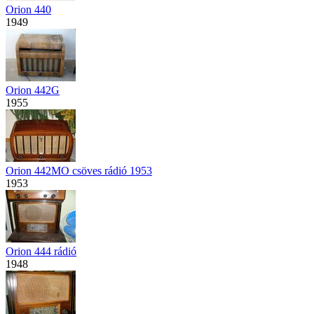
Orion 440
1949
Orion 442G
1955
Orion 442MO csöves rádió 1953
1953
Orion 444 rádió
1948