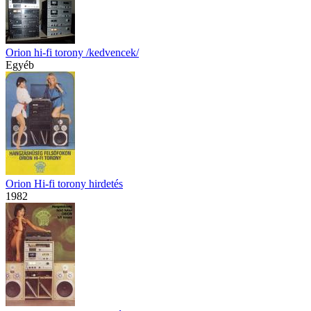
Orion hi-fi torony /kedvencek/
Egyéb
Orion Hi-fi torony hirdetés
1982