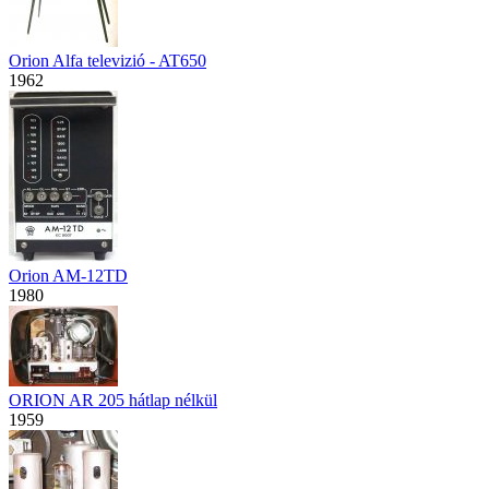
Orion Alfa televizió - AT650
1962
Orion AM-12TD
1980
ORION AR 205 hátlap nélkül
1959