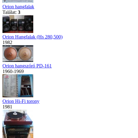
Orion hangfalak
Találat:
3
Orion Hangfalak (Hs 280,500)
1982
Orion hangszóró PD-161
1960-1969
Orion Hi-Fi torony
1981