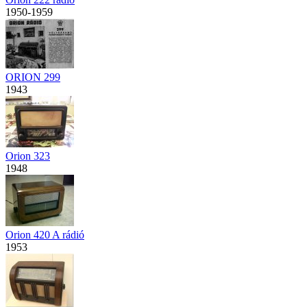
1950-1959
ORION 299
1943
Orion 323
1948
Orion 420 A rádió
1953