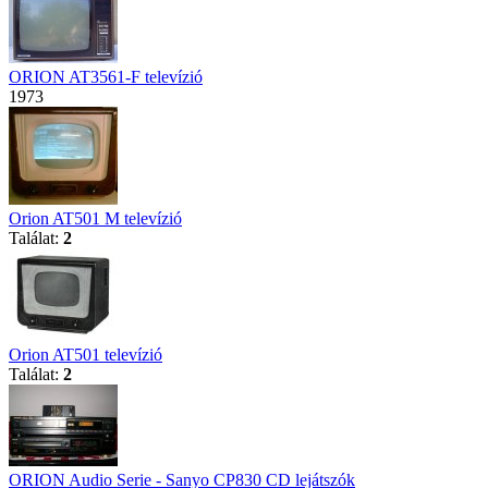
ORION AT3561-F televízió
1973
Orion AT501 M televízió
Találat:
2
Orion AT501 televízió
Találat:
2
ORION Audio Serie - Sanyo CP830 CD lejátszók