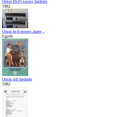
Orion Hi-Fi torony hirdetés
1982
Orion hi-fi torony..tuner ,,
Egyéb
Orion hifi hirdetés
1982