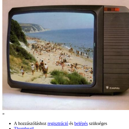
»
A hozzászóláshoz
regisztráció
és
belépés
szükséges
Thumbnail