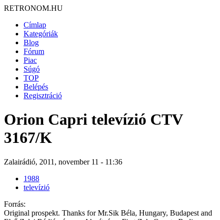
RETRONOM.HU
Címlap
Kategóriák
Blog
Fórum
Piac
Súgó
TOP
Belépés
Regisztráció
Orion Capri televízió CTV
3167/K
Zalairádió, 2011, november 11 - 11:36
1988
televízió
Forrás:
Original prospekt. Thanks for Mr.Sik Béla, Hungary, Budapest and