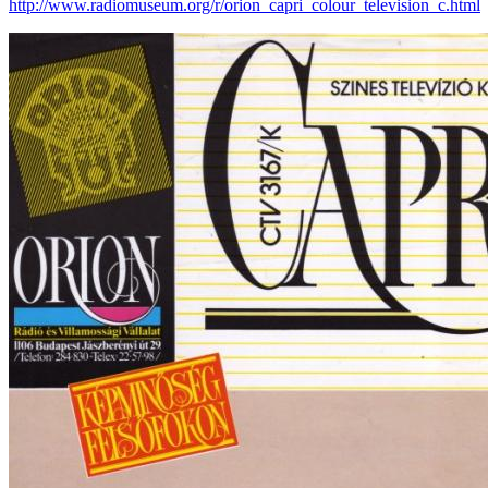
http://www.radiomuseum.org/r/orion_capri_colour_television_c.html