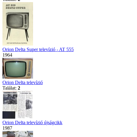
Orion Delta Super televízió - AT 555
1964
Orion Delta televízió
Találat:
2
Orion Delta televízió újságcikk
1987