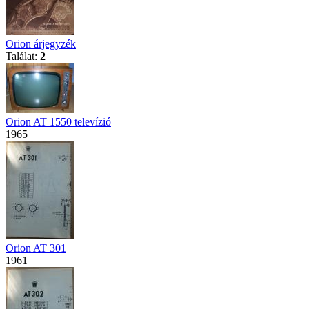
Orion árjegyzék
Találat:
2
Orion AT 1550 televízió
1965
Orion AT 301
1961