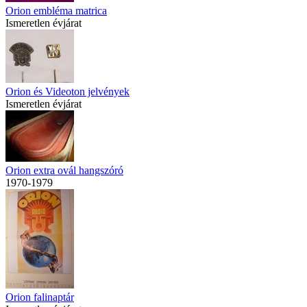
Orion embléma matrica
Ismeretlen évjárat
Orion és Videoton jelvények
Ismeretlen évjárat
Orion extra ovál hangszóró
1970-1979
Orion falinaptár